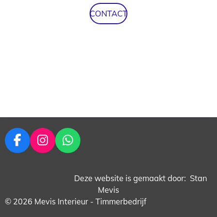
CONTACT
F
I
W
a
n
h
c
s
a
Deze website is gemaakt door: Stan
e
t
t
Mevis
b
a
s
© 2026 Mevis Interieur - Timmerbedrijf
o
g
A
o
r
p