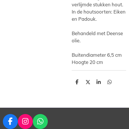
verlijmde stukken hout.
In de houtsoorten: Eiken
en Padouk.
Behandeld met Deense
olie.
Buitendiameter 6,5 cm
Hoogte 20 cm
D
D
S
D
e
e
h
e
l
e
a
l
e
l
r
e
n
e
n
F
I
W