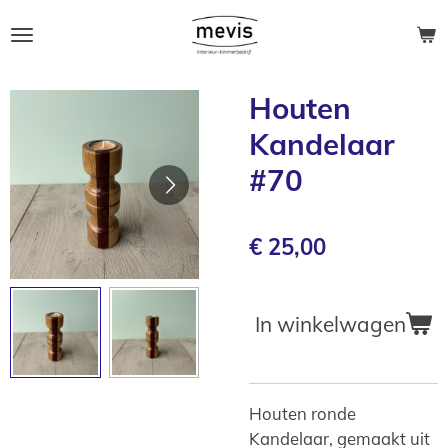
Ga
direct
naar
de
Houten
hoofdinhoud
Kandelaar
#70
€ 25,00
In winkelwagen
Houten ronde
Kandelaar, gemaakt uit