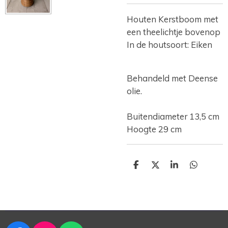
Houten Kerstboom met
een theelichtje bovenop
In de houtsoort: Eiken
Behandeld met Deense
olie.
Buitendiameter 13,5 cm
Hoogte 29 cm
D
D
S
D
e
e
h
e
l
e
a
l
e
l
r
e
n
e
n