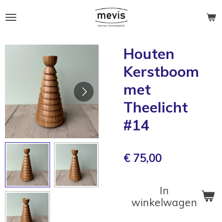
Ga
direct
naar
de
Houten
hoofdinhoud
Kerstboom
met
Theelicht
#14
€ 75,00
In
winkelwagen