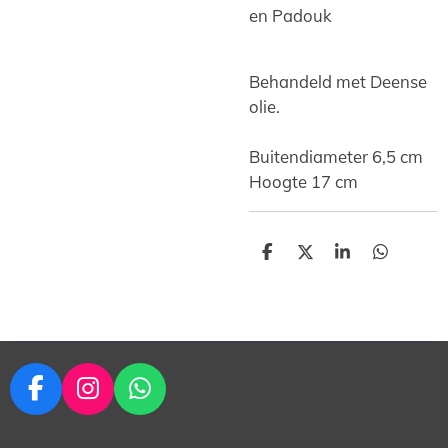
en Padouk
Behandeld met Deense
olie.
Buitendiameter 6,5 cm
Hoogte 17 cm
D
D
S
D
e
e
h
e
l
e
a
l
e
l
r
e
n
e
n
F
I
W
a
n
h
c
s
a