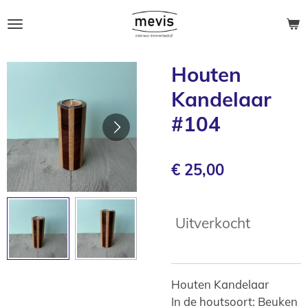
Ga
direct
naar
de
Houten
hoofdinhoud
Kandelaar
#104
€ 25,00
Uitverkocht
Houten Kandelaar
In de houtsoort: Beuken