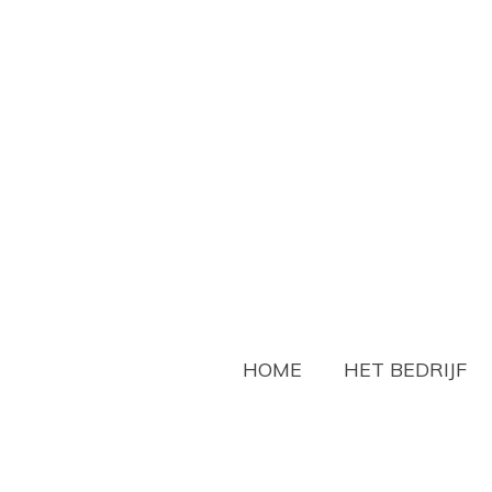
Ga
direct
naar
de
hoofdinhoud
HOME
HET BEDRIJF