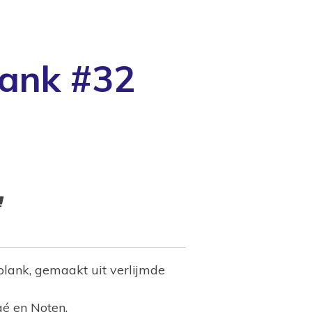
lank #32
plank, gemaakt uit verlijmde
gé en Noten.