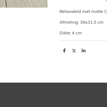
Behandeld met matte C
Afmeting: 38x31,5 cm
Dikte: 4 cm
D
D
S
e
e
h
l
e
a
e
l
r
n
e