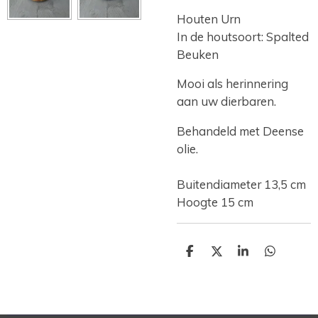
Houten Urn
In de houtsoort: Spalted
Beuken
Mooi als herinnering
aan uw dierbaren.
Behandeld met Deense
olie.
Buitendiameter 13,5 cm
Hoogte 15 cm
D
D
S
D
e
e
h
e
l
e
a
l
e
l
r
e
n
e
n