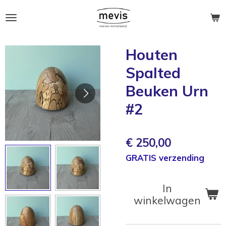
Ga
direct
naar
de
Houten
hoofdinhoud
Spalted
Beuken Urn
#2
€ 250,00
GRATIS verzending
In
winkelwagen